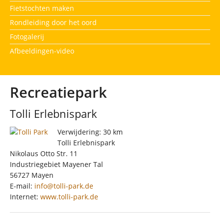
Fietstochten maken
Rondleiding door het oord
Fotogalerij
Afbeeldingen-video
Recreatiepark
Tolli Erlebnispark
Verwijdering: 30 km
Tolli Erlebnispark
Nikolaus Otto Str. 11
Industriegebiet Mayener Tal
56727 Mayen
E-mail:
info@tolli-park.de
Internet:
www.tolli-park.de