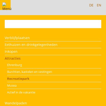
DE
EN
Brodenbach
Verblijfplaatsen
Eethuizen en drinkgelegenheden
Inkopen
Attracties
Ehrenburg
Burchten, kastelen en vestingen
Recreatiepark
Musea
Actief in de vakantie
Wandelpaden