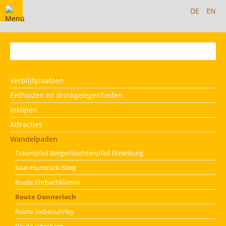
DE
EN
Brodenbach
Verblijfplaatsen
Eethuizen en drinkgelegenheden
Inkopen
Attracties
Wandelpaden
Traumpfad Bergschluchtenpfad Ehrenburg
Saar-Hunsrück-Steig
Route Ehrbachklamm
Route Donnerloch
Route Siebenuhrley