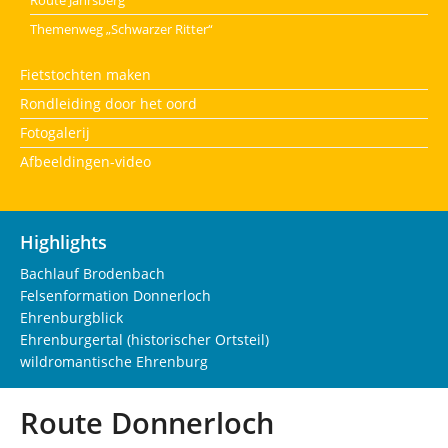
Route Jahrsberg
Themenweg „Schwarzer Ritter“
Fietstochten maken
Rondleiding door het oord
Fotogalerij
Afbeeldingen-video
Highlights
Bachlauf Brodenbach
Felsenformation Donnerloch
Ehrenburgblick
Ehrenburgertal (historischer Ortsteil)
wildromantische Ehrenburg
Route Donnerloch